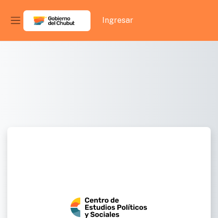
Ingresar
Panel lateral
Salta al contenido principal
Entrar
a
Campus
Virtual